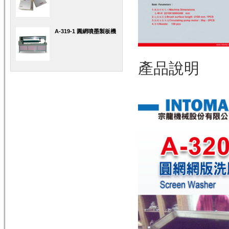
A-319-1 圓網噴墨製板機
產品說明