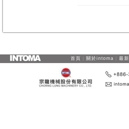
首頁
|
關於intoma
|
最