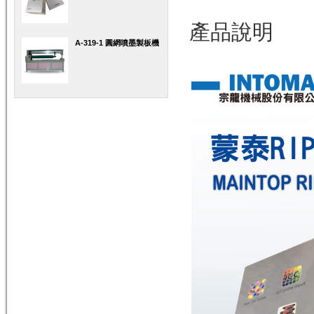
產品說明
A-319-1 圓網噴墨製板機