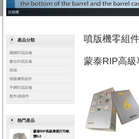
洗桶機
噴版機零組
產品分類
圓網印花設備
蒙泰RIP高級
數位印花設備
烘箱
噴版機零組件
平網印花設備
配件/易損件
熱門產品
蒙泰RIP高級專業打印軟
體6.0