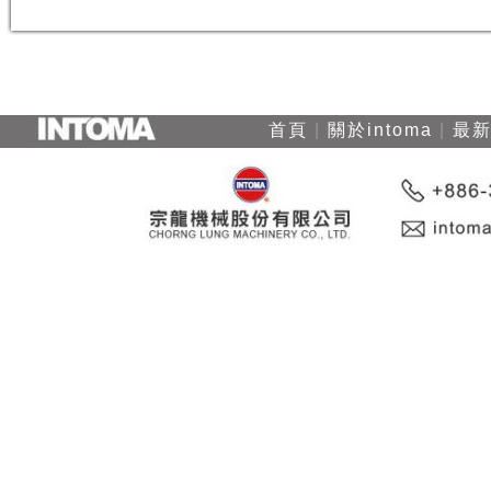
首頁
|
關於intoma
|
最