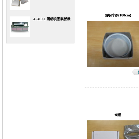
面板排線(180cm)
A-319-1 圓網噴墨製板機
光柵