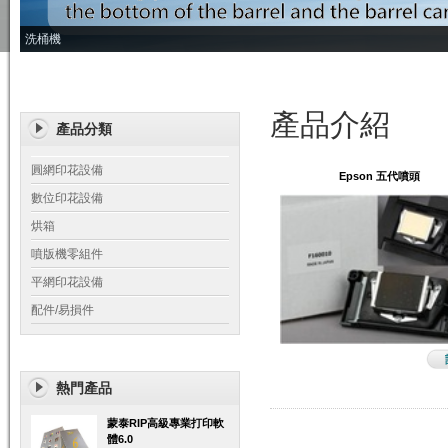
洗桶機
產品介紹
產品分類
圓網印花設備
Epson 五代噴頭
數位印花設備
烘箱
噴版機零組件
平網印花設備
配件/易損件
熱門產品
蒙泰RIP高級專業打印軟
體6.0