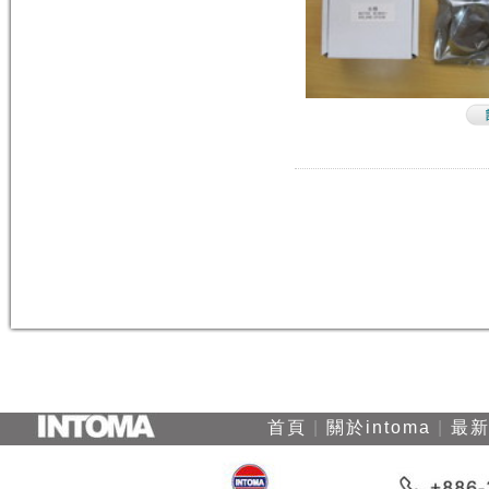
首頁
|
關於intoma
|
最